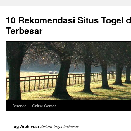
10 Rekomendasi Situs Togel 
Terbesar
Beranda
Online Games
Skip
to
diskon togel terbesar
Tag Archives:
content