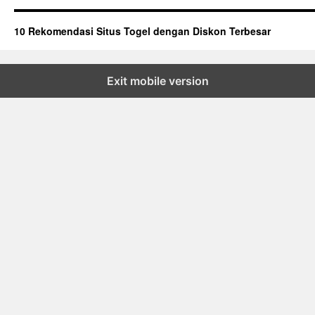
10 Rekomendasi Situs Togel dengan Diskon Terbesar
Exit mobile version