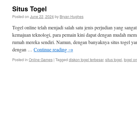
Situs Togel
Posted on
June 22, 2024
by
Bryan Hughes
Togel online telah menjadi salah satu jenis perjudian yang sanga
kemajuan teknologi, para pemain kini dapat dengan mudah mem
rumah mereka sendiri. Namun, dengan banyaknya situs togel ya
dengan …
Continue reading
→
Posted in
Online Games
|
Tagged
diskon togel terbesar
,
situs togel
,
togel on