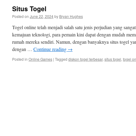
Situs Togel
Posted on
June 22, 2024
by
Bryan Hughes
Togel online telah menjadi salah satu jenis perjudian yang sanga
kemajuan teknologi, para pemain kini dapat dengan mudah mem
rumah mereka sendiri. Namun, dengan banyaknya situs togel ya
dengan …
Continue reading
→
Posted in
Online Games
|
Tagged
diskon togel terbesar
,
situs togel
,
togel on